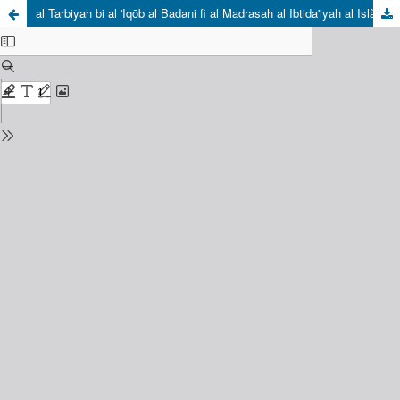
al Tarbiyah bi al 'Iqōb al Badani fi al Madrasah al Ibtida'iyah al Islàmiyah 'inda Ibn Sahnūn (Diràsah Tahlìliah 'alà Kitàb Àdàb al Mu'allimìn)