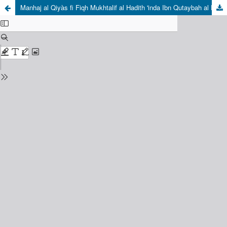
Manhaj al Qiyàs fi Fiqh Mukhtalif al Hadith 'inda Ibn Qutaybah al Daynūri